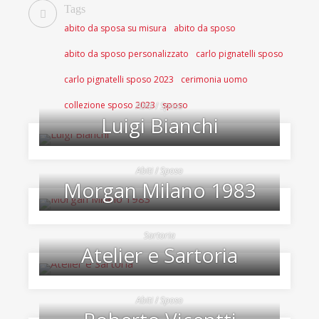
Tags
abito da sposa su misura
abito da sposo
abito da sposo personalizzato
carlo pignatelli sposo
carlo pignatelli sposo 2023
cerimonia uomo
collezione sposo 2023
sposo
Abiti
/
Sposo
Luigi Bianchi
Abiti
/
Sposo
Morgan Milano 1983
Sartoria
Atelier e Sartoria
Abiti
/
Sposo