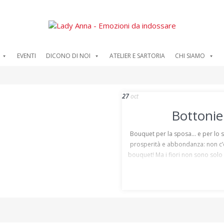
EVENTI
DICONO DI NOI
ATELIER E SARTORIA
CHI SIAMO
27
oct
Bottonie
Bouquet per la sposa… e per lo 
prosperità e abbondanza: non c
bouquet! Ma i fiori non sono solo