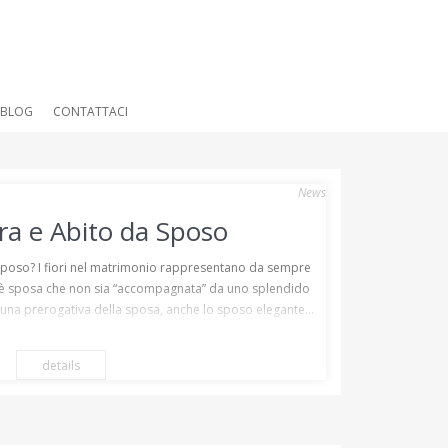
BLOG
CONTATTACI
News
ra e Abito da Sposo
sposo? I fiori nel matrimonio rappresentano da sempre
’è sposa che non sia “accompagnata” da uno splendido
 una prerogativa della sposa, anche lo sposo elegante...
details