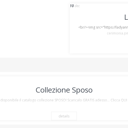
10
dec
L
<br/><img src="https://ladyan
cerimonia.pn
Collezione Sposo
 disponibile il catalogo collezione SPOSO! Scaricalo GRATIS adesso... Clicca 
details