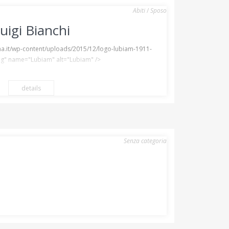
Abiti
/
Sposo
uigi Bianchi
na.it/wp-content/uploads/2015/12/logo-lubiam-1911-
g" name="Lubiam" alt="Lubiam" />
details
Senza categoria
QUI