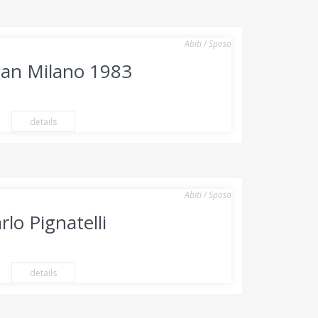
Abiti
/
Sposo
an Milano 1983
details
Abiti
/
Sposo
rlo Pignatelli
details