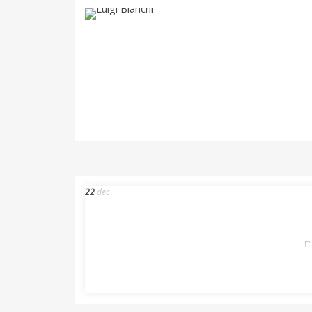
22
dec
E'