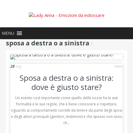
MENU
sposa a destra o a sinistra
1
28
aug
News
Sposa a destra o a sinistra:
dove è giusto stare?
Un evento così importante come quello delle nozze ha le sue
formalità e le sue regole, che è bene conoscere e rispettare,
riguardo ai comportamenti corretti da tenere da parte degli sposi
e degli attori principali (genitori, testimoni) e che spesso non sono
ch...