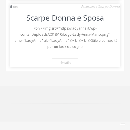
9
dec
Accessori
/
Scarpe Donna
Scarpe Donna e Sposa
<br/><img src="https://ladyanna.it/wp-
content/uploads/2018/10/Logo-Lady-Anna-Mario.png"
name="LadyAnna" alt="LadyAnna" /><br/><br/>Stile e comodità
per un look da sogno
details