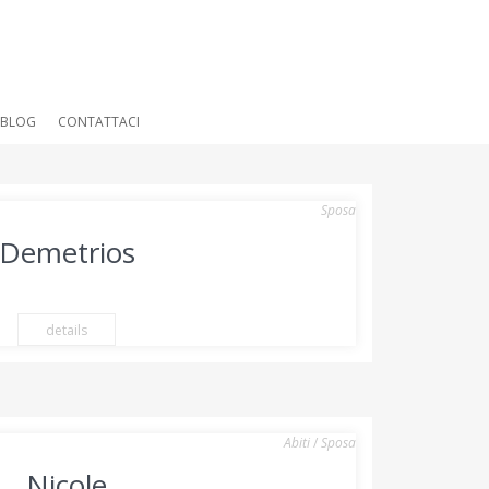
BLOG
CONTATTACI
Sposa
Demetrios
details
Abiti
/
Sposa
Nicole