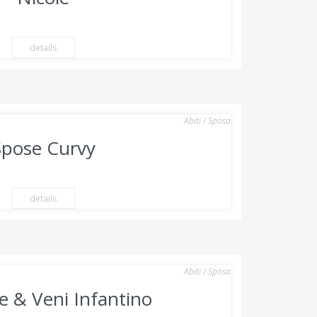
details
Abiti
/
Sposa
Spose Curvy
details
Abiti
/
Sposa
e & Veni Infantino