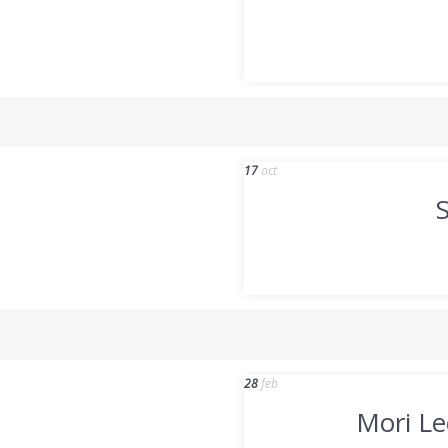
17
oct
28
feb
Mori Le