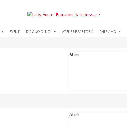
EVENTI
DICONO DI NOI
ATELIER E SARTORIA
CHI SIAMO
18
nov
26
feb