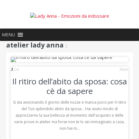
MENU
atelier lady anna
2
3
jun
News
Il ritiro dell’abito da sposa: cosa
cè da sapere
Si sta avvicinando il giorno delle nozze e manca poco per il ritiro
del Tuo splendido abito da sposa... Hai avuto modo di
apprezzarne la sua bellezza al momento dell'acquisto e delle
varie prove in atelier ma forse non te lo sei immaginato a casa,
non hai m...