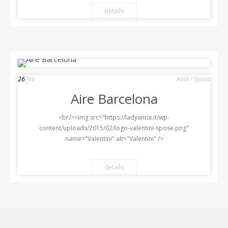
details
26
feb
Abiti
/
Sposa
Aire Barcelona
<br/><img src="https://ladyanna.it/wp-
content/uploads/2015/02/logo-valentini-spose.png"
name="Valentini" alt="Valentini" />
details